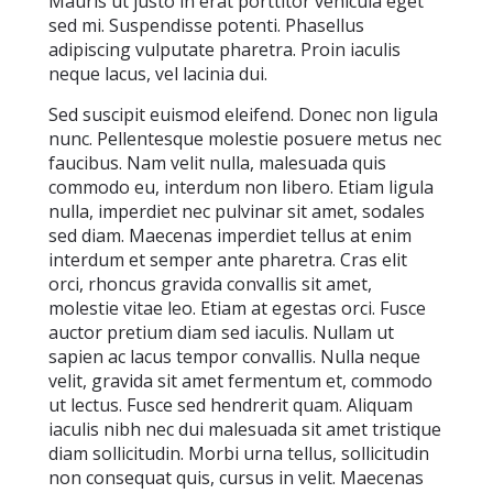
Mauris ut justo in erat porttitor vehicula eget
sed mi. Suspendisse potenti. Phasellus
adipiscing vulputate pharetra. Proin iaculis
neque lacus, vel lacinia dui.
Sed suscipit euismod eleifend. Donec non ligula
nunc. Pellentesque molestie posuere metus nec
faucibus. Nam velit nulla, malesuada quis
commodo eu, interdum non libero. Etiam ligula
nulla, imperdiet nec pulvinar sit amet, sodales
sed diam. Maecenas imperdiet tellus at enim
interdum et semper ante pharetra. Cras elit
orci, rhoncus gravida convallis sit amet,
molestie vitae leo. Etiam at egestas orci. Fusce
auctor pretium diam sed iaculis. Nullam ut
sapien ac lacus tempor convallis. Nulla neque
velit, gravida sit amet fermentum et, commodo
ut lectus. Fusce sed hendrerit quam. Aliquam
iaculis nibh nec dui malesuada sit amet tristique
diam sollicitudin. Morbi urna tellus, sollicitudin
non consequat quis, cursus in velit. Maecenas