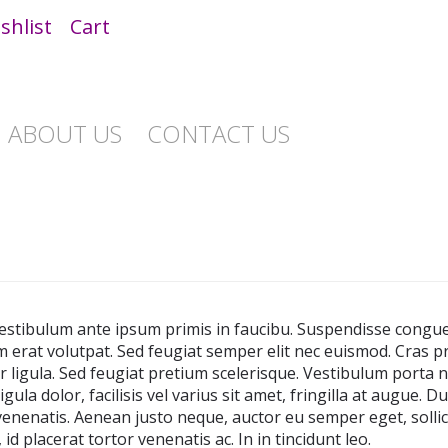
shlist
Cart
ABOUT US
CONTACT US
. Vestibulum ante ipsum primis in faucibu. Suspendisse congu
am erat volutpat. Sed feugiat semper elit nec euismod. Cras 
or ligula. Sed feugiat pretium scelerisque. Vestibulum porta ni
ula dolor, facilisis vel varius sit amet, fringilla at augue. Du
enatis. Aenean justo neque, auctor eu semper eget, sollici
d placerat tortor venenatis ac. In in tincidunt leo.