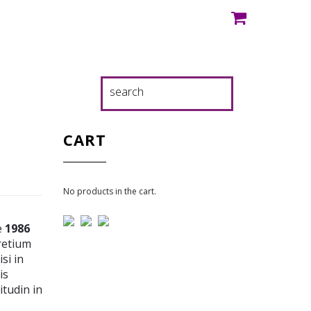
CART
No products in the cart.
e
1986
pretium
si in
is
tudin in