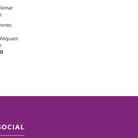
lvinar
e.
Donec
 Aliquam
r
0
SOCIAL